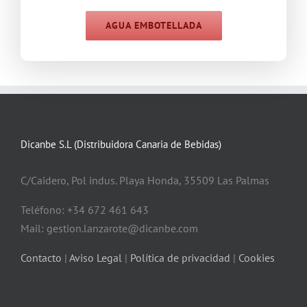
AGUA EMBOTELLADA
Dicanbe S.L (Distribuidora Canaria de Bebidas)
C/Caidero, Pol indus. Playa Honda, 35509 Las Palmas
Teléfono: +34 672 461 643
Mail: gestion.lanzarote@dicanbe.com
Contacto
|
Aviso Legal
|
Política de privacidad
|
Cookies