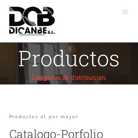
Saltar
al
contenido
Productos
Categorias de distribuicion.
Productos al por mayor
Catalogo-Porfolio